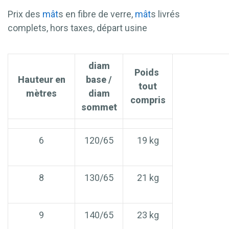
Prix des
mât
s en fibre de verre,
mât
s livrés
complets, hors taxes, départ usine
diam
Poids
Hauteur en
base /
tout
mètres
diam
compris
sommet
6
120/65
19 kg
8
130/65
21 kg
9
140/65
23 kg