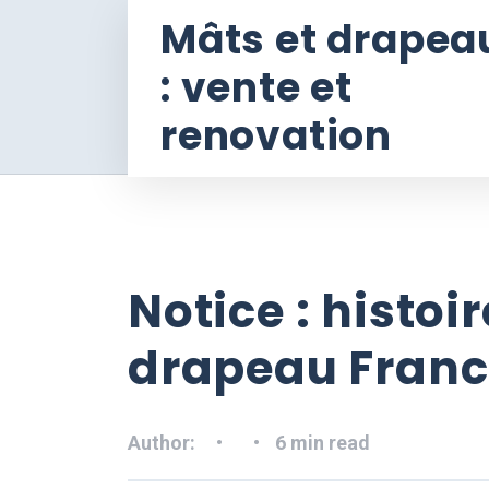
Mâts et drapea
: vente et
renovation
Notice : histoi
drapeau Franc
Author:
6 min read