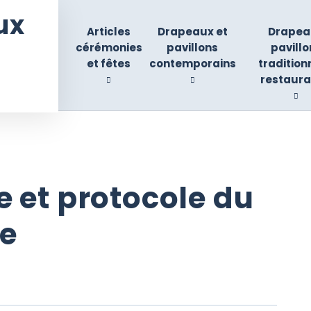
ux
Articles
Drapeaux et
Drapea
cérémonies
pavillons
pavillo
et fêtes
contemporains
tradition
restaura
re et protocole du
e