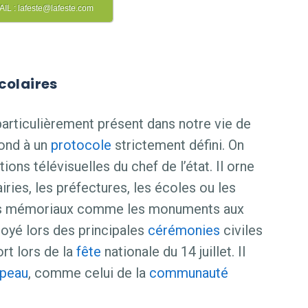
L : lafeste@lafeste.com
colaires
rticulièrement présent dans notre vie de
pond à un
protocole
strictement défini. On
ions télévisuelles du chef de l’état. Il orne
ries, les préfectures, les écoles ou les
ces mémoriaux comme les monuments aux
loyé lors des principales
cérémonies
civiles
ort lors de la
fête
nationale du 14 juillet. Il
apeau
, comme celui de la
communauté