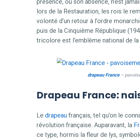
présence, ou son absence, n’est jamai
lors de la Restauration, les rois le r
volonté d’un retour à l’ordre monarch
puis de la Cinquième République (1946
tricolore est l’emblème national de la
drapeau
France
– pavoise
Drapeau France: na
Le
drapeau
français, tel qu’on le conn
révolution française. Auparavant, la
F
ce type, hormis la fleur de lys, symb