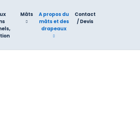
ux
Mâts
A propos du
Contact
ns
mâts et des
/ Devis
nels,
drapeaux
tion